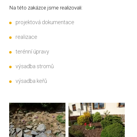
Na této zakázce jsme realizovali:
projektová dokumentace
realizace
terénní úpravy
výsadba stromů
výsadba keřů