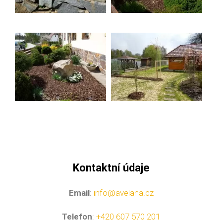
Kontaktní údaje
Email
:
info@avelana.cz
Telefon
:
+420 607 570 201