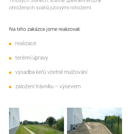
Trhových Svinech, včetně zpevnění erozně
ohrožených svahů jutovými rohožemi.
Na této zakázce jsme realizovali:
realizace
terénní úpravy
výsadba keřů včetně mulčování
založení trávníku – výsevem