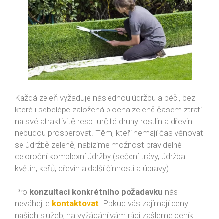
Každá zeleň vyžaduje následnou údržbu a péči, bez
které i sebelépe založená plocha zeleně časem ztratí
na své atraktivitě resp. určité druhy rostlin a dřevin
nebudou prosperovat. Těm, kteří nemají čas věnovat
se údržbě zeleně, nabízíme možnost pravidelné
celoroční komplexní údržby (sečení trávy, údržba
květin, keřů, dřevin a další činnosti a úpravy).
Pro
konzultaci konkrétního požadavku
nás
neváhejte
kontaktovat
. Pokud vás zajímají ceny
našich služeb, na vyžádání vám rádi zašleme ceník