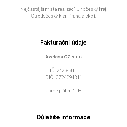
Nejčastější místa realizací: Jihočeský kraj,
Středočeský kraj, Praha a okolí.
Fakturační údaje
Avelana CZ s.r.o
IČ: 24294811
DIČ: CZ24294811
Jsme plátci DPH
Důležité informace