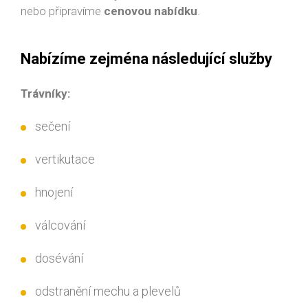
nebo připravíme
cenovou nabídku
.
Nabízíme zejména následující služby
Trávníky:
sečení
vertikutace
hnojení
válcování
dosévání
odstranění mechu a plevelů