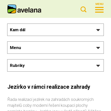
MENU
Kam dál
Menu
Rubriky
Jezírko v rámci realizace zahrady
Řada realizací jezírek na zahradách soukromých
majitelů coby moderní řešení koupací plochy