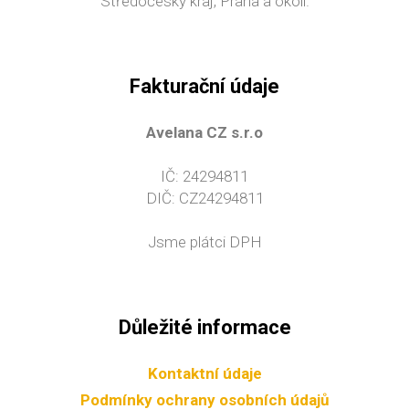
Středočeský kraj, Praha a okolí.
Fakturační údaje
Avelana CZ s.r.o
IČ: 24294811
DIČ: CZ24294811
Jsme plátci DPH
Důležité informace
Kontaktní údaje
Podmínky ochrany osobních údajů