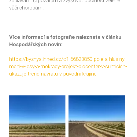
záplavám či požárům a zvyšovat odolnost zeleně
vůči chorobám.
Více informací a fotografie naleznete v článku
Hospodářských novin:
https://byznys.ihned.cz/c1-66820850-pole-a-hlusiny-
meni-v-lesy-a-mokrady-projekt-biocenter-v-sumicich-
ukazuje-trend-navratu-v-puvodni-krajine