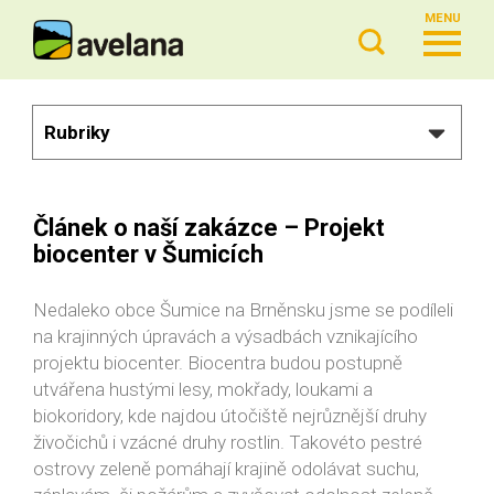
MENU
Rubriky
Článek o naší zakázce – Projekt
biocenter v Šumicích
Nedaleko obce Šumice na Brněnsku jsme se podíleli
na krajinných úpravách a výsadbách vznikajícího
projektu biocenter. Biocentra budou postupně
utvářena hustými lesy, mokřady, loukami a
biokoridory, kde najdou útočiště nejrůznější druhy
živočichů i vzácné druhy rostlin. Takovéto pestré
ostrovy zeleně pomáhají krajině odolávat suchu,